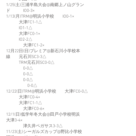
1/25(土)三浦半島大会@南郷上ノ山グラン
ド IO0-3×
1/13(月)TRM@明浜小学校 IO0-1×
大津FC1-1△
IO1-1△
大津FC0-1×
IO2-2△
大津FC1-2×
12月22日(日)プレミア@新石川小学校本
線 元石川SC3-3△
TRM元石川SC0-0△
0-0△
0-0△
0-0△
0-0△
12/22(日)TRM@明浜小学校 大津FC0-0△
大津FC0-4×
大津FC1-1△
大津FC0-6×
12/1(日)低学年冬大会@田戸小学校明浜
大津3-4×
津久井ペガサス3-3△
11/23(土)シーガルズカップ@野比小学校