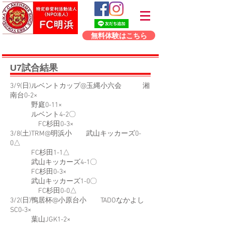
無料体験はこちら
U7
試合結果
3/9(日)ルベントカップ@玉縄小六会 湘
南台0-2×
野庭0-11×
ルベント4-2〇
FC杉田0-3×
3/8(土)TRM@明浜小 武山キッカーズ0-
0△
FC杉田1-1△
武山キッカーズ4-1〇
FC杉田0-3×
武山キッカーズ1-0〇
FC杉田0-0△
3/2(日)鴨居杯@小原台小 TADOなかよし
SC0-3×
葉山JGK1-2×