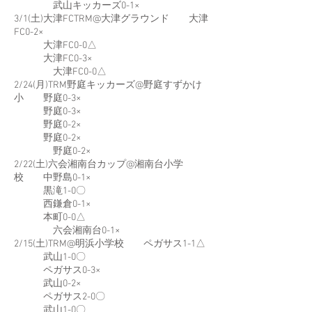
武山キッカーズ0-1×
3/1(土)大津FCTRM@大津グラウンド 大津
FC0-2×
大津FC0-0△
大津FC0-3×
大津FC0-0△
2/24(月)TRM野庭キッカーズ@野庭すずかけ
小 野庭0-3×
野庭0-3×
野庭0-2×
野庭0-2×
野庭0-2×
2/22(土)六会湘南台カップ@湘南台小学
校 中野島0-1×
黒滝1-0〇
西鎌倉0-1×
本町0-0△
六会湘南台0-1×
2/15(土)TRM@明浜小学校 ペガサス1-1△
武山1-0〇
ペガサス0-3×
武山0-2×
ペガサス2-0〇
武山1-0〇