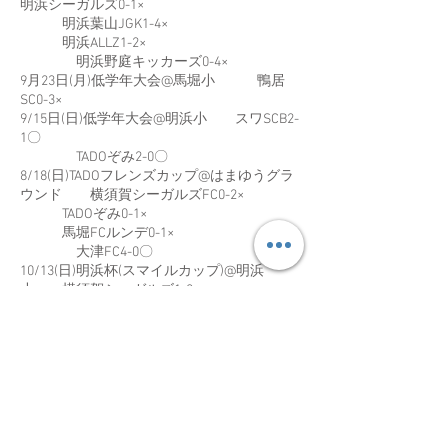
明浜シーガルズ0-1×
明浜葉山JGK1-4×
明浜ALLZ1-2×
明浜野庭キッカーズ0-4×
9月23日(月)低学年大会@馬堀小 鴨居
SC0-3×
9/15日(日)低学年大会@明浜小 スワSCB2-
1〇
TADOぞみ2-0〇
8/18(日)TADOフレンズカップ@はまゆうグラ
ウンド 横須賀シーガルズFC0-2×
TADOぞみ0-1×
馬堀FCルンデ0-1×
大津FC4-0〇
10/13(日)明浜杯(スマイルカップ)@明浜
小 横須賀シーガルズ1-2×
湘南ルベント2-2△
鴨居SC0-4×
10/6(日)TADOTRM@田戸小 TADO11-2〇
TADO20-4〇
TADO11-2〇
TADO20-1〇
TADO10-3〇
TADO20-1〇