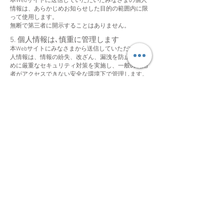
本Webサイトに送信していただいたみなさまの個人
情報は、あらかじめお知らせした目的の範囲内に限
って使用します。
無断で第三者に開示することはありません。
5. 個人情報は､慎重に管理します
本Webサイトにみなさまから送信していただいた個
人情報は、情報の紛失、改ざん、漏洩を防止するた
めに厳重なセキュリティ対策を実施し、一般の利用
者がアクセスできない安全な環境下で管理します。
また、本Webサイトでは、個人情報管理者の責任の
もとで安全な管理を徹底します。
6. 個人情報の訂正､変更､削除について
本Webサイトにみなさまから送信していただいた個
人情報は、みなさまから訂正、変更、削除のお申し
出があった場合には、ご本人の意思であることを確
認した上で、登録情報を訂正、変更、削除いたしま
す。
7. 外部へのサイトの制作委託について
本Webサイトでは、サイト制作を特定非営利活動法
人FC明浜が信頼できると判断した外部の制作者に委
託することがあります。
この場合にも、みなさまの個人情報は、この本Web
サイトの個人情報保護について」のもとに保護され
ます。