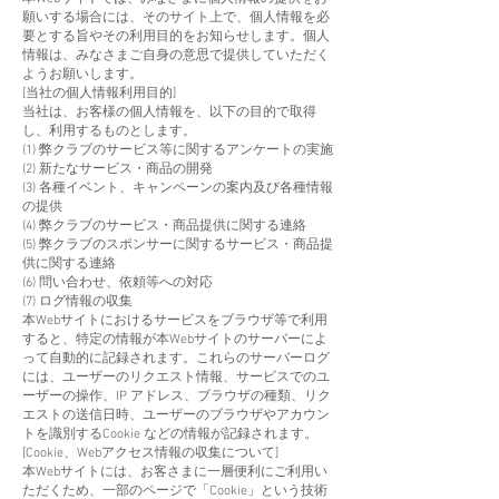
願いする場合には、そのサイト上で、個人情報を必
要とする旨やその利用目的をお知らせします。個人
情報は、みなさまご自身の意思で提供していただく
ようお願いします。
[当社の個人情報利用目的]
当社は、お客様の個人情報を、以下の目的で取得
し、利用するものとします。
(1) 弊クラブのサービス等に関するアンケートの実施
(2) 新たなサービス・商品の開発
(3) 各種イベント、キャンペーンの案内及び各種情報
の提供
(4) 弊クラブのサービス・商品提供に関する連絡
(5) 弊クラブのスポンサーに関するサービス・商品提
供に関する連絡
(6) 問い合わせ、依頼等への対応
(7) ログ情報の収集
本Webサイトにおけるサービスをブラウザ等で利用
すると、特定の情報が本Webサイトのサーバーによ
って自動的に記録されます。これらのサーバーログ
には、ユーザーのリクエスト情報、サービスでのユ
ーザーの操作、IP アドレス、ブラウザの種類、リク
エストの送信日時、ユーザーのブラウザやアカウン
トを識別するCookie などの情報が記録されます。
[Cookie、Webアクセス情報の収集について]
本Webサイトには、お客さまに一層便利にご利用い
ただくため、一部のページで「Cookie」という技術